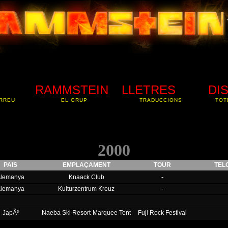
RAMMSTEIN
LLETRES
DI
RREU
EL GRUP
TRADUCCIONS
TOT
2000
PAIS
EMPLAÇAMENT
TOUR
TEL
Alemanya
Knaack Club
-
Alemanya
Kulturzentrum Kreuz
-
JapÃ³
Naeba Ski Resort-Marquee Tent
Fuji Rock Festival