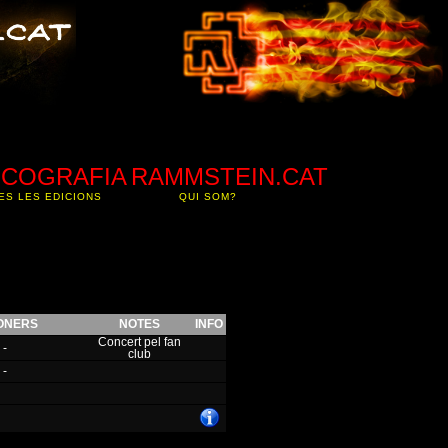
SCOGRAFIA
RAMMSTEIN.CAT
ES LES EDICIONS
QUI SOM?
ONERS
NOTES
INFO
Concert pel fan
-
club
-