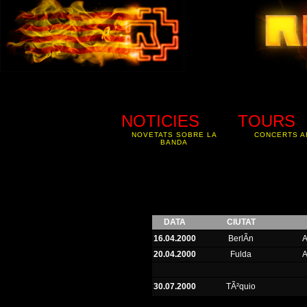
NOTICIES
TOURS
NOVETATS SOBRE LA
CONCERTS A
BANDA
DATA
CIUTAT
16.04.2000
BerlÃ­n
20.04.2000
Fulda
30.07.2000
TÃ²quio